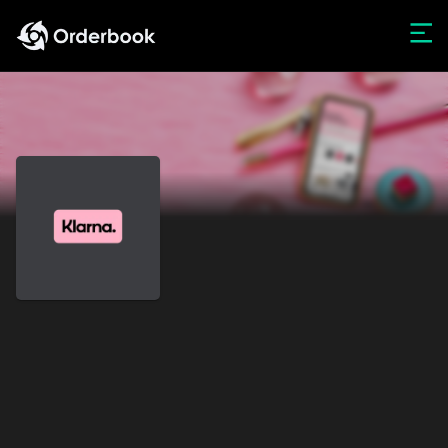
Web3 App
Ofertas
Información sobre
la cartera de
productos
LEGACY PLATFORM LOGIN